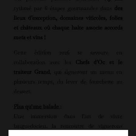
rythmé par 6 étapes gourmandes dans
des
lieux d’exception, domaines viticoles, folies
et châteaux où chaque halte associe accords
mets et vins !
Cette édition 2026 se savoure en
collaboration avec les
Chefs d’Oc et le
traiteur Grand
, qui signeront un menu en
plusieurs temps, du lever de fourchette au
dessert.
Plus qu’une balade
:
Une immersion dans l’art de vivre
languedocien, la rencontre de vignerons
passionnés et la découverte d’un terroir