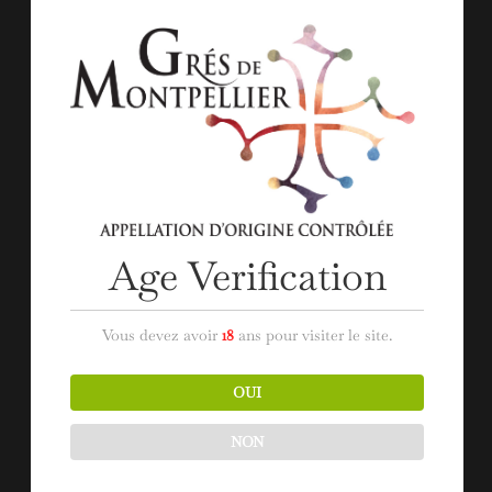
labellisé Vignobles & Découvertes.
Les places sont limitées pour préserver la
qualité de l’expérience.
Réservez votre billet et laissez-vous guider…
Aux Grés de Montpellier.
Age Verification
En Présence des vignerons de l’AOP
Vous devez avoir
18
ans pour visiter le site.
Grés de Montpellier :
OUI
NON
Les Chevaliers de Saint-Georges-d’Orques
Le Cellier du Pic