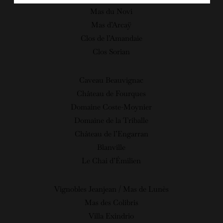
Mas du Novi
Mas d’Arcaÿ
Clos de l’Amandaie
Clos Sorian
Caveau Beauvignac
Château de Fourques
Domaine Coste-Moynier
Domaine de la Triballe
Château de l’Engarran
Blanville
Le Chai d’Émilien
Vignobles Jeanjean / Mas de Lunès
Mas des Colibris
Villa Exindrio