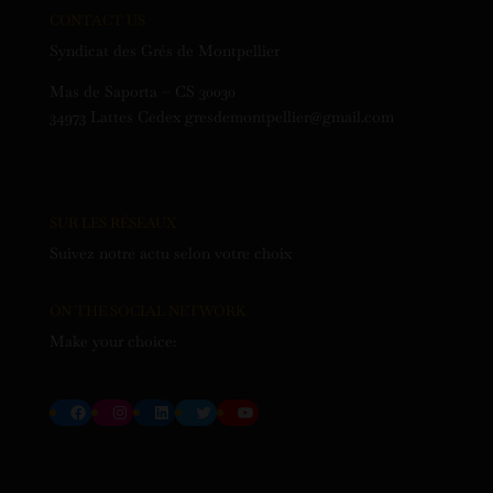
CONTACT US
Syndicat des Grés de Montpellier
Mas de Saporta – CS 30030
34973 Lattes Cedex gresdemontpellier@gmail.com
SUR LES RÉSEAUX
Suivez notre actu selon votre choix
ON THE SOCIAL NETWORK
Make your choice:
Facebook
Instagram
LinkedIn
Twitter
YouTube