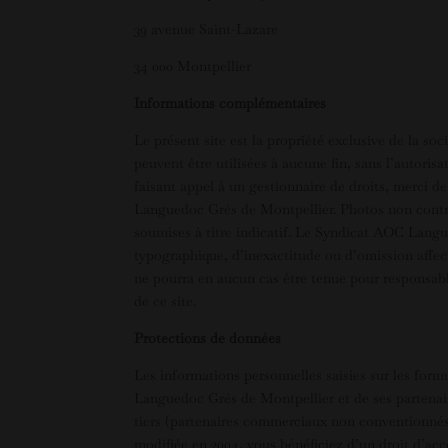
39 avenue Saint-Lazare
34 000 Montpellier
Informations complémentaires
Le présent site est la propriété exclusive de la 
peuvent être utilisées à aucune fin, sans l’autoris
faisant appel à un gestionnaire de droits, merci 
Languedoc Grés de Montpellier. Photos non contrac
soumises à titre indicatif. Le Syndicat AOC Langu
typographique, d’inexactitude ou d’omission aff
ne pourra en aucun cas être tenue pour responsabl
de ce site.
Protections de données
Les informations personnelles saisies sur les form
Languedoc Grés de Montpellier et de ses partenair
tiers (partenaires commerciaux non conventionnés, 
modifiée en 2004, vous bénéficiez d’un droit d’ac