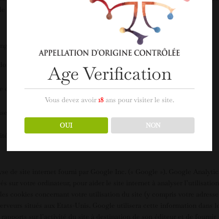
e à l’adresse ci-dessus.
ngage à :
 données,
Age Verification
re de collecte de données personnelles,
Vous devez avoir
18
ans pour visiter le site.
ises pour sécuriser vos données personnelles.
OUI
NON
lité – contactez-nous par mail.
yse de site internet fourni par Google Inc. (« Google »). Google Analytic
cés sur votre ordinateur, pour aider le site internet à analyser l’utilisatio
 les cookies concernant votre utilisation du site (y compris votre adresse
erveurs situés aux Etats-Unis. Google utilisera cette information dans l
 rapports sur l’activité du site à destination de son éditeur et de fournir