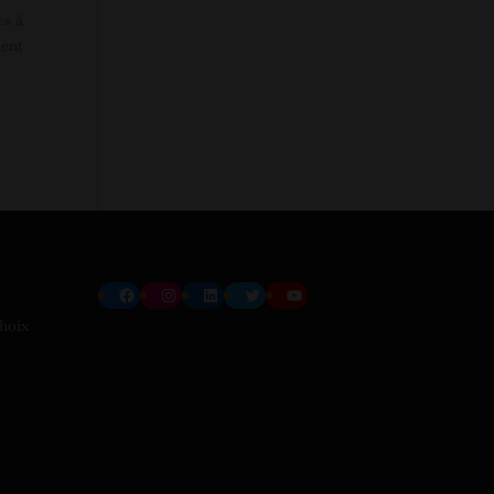
es à
ment
Facebook
Instagram
LinkedIn
Twitter
YouTube
choix