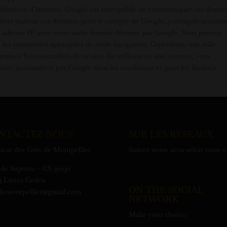
 l’utilisation d’Internet. Google est susceptible de communiquer ces donné
es tiers traitent ces données pour le compte de Google, y compris notam
re adresse IP avec toute autre donnée détenue par Google. Vous pouvez
nt les paramètres appropriés de votre navigateur. Cependant, une telle
taines fonctionnalités de ce site. En utilisant ce site internet, vous
es nominatives par Google dans les conditions et pour les finalités
NTACTEZ-NOUS
SUR LES RÉSEAUX
icat des Grés de Montpellier
Suivez notre actu selon votre 
de Saporta – CS 30030
3 Lattes Cedex
ON THE SOCIAL
demontpellier@gmail.com
NETWORK
Make your choice: