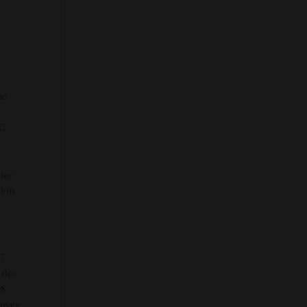
ne
OC
s
ier
sion
C
 des
78
ouvez