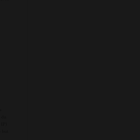
s
n du
 IP)
e but