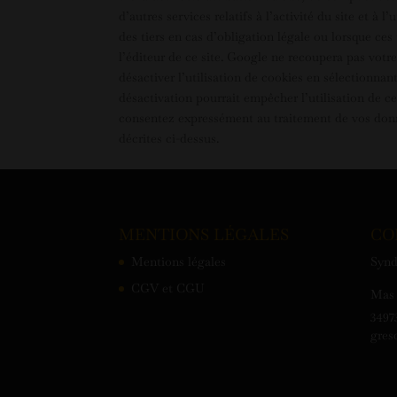
d’autres services relatifs à l’activité du site et à
des tiers en cas d’obligation légale ou lorsque c
l’éditeur de ce site. Google ne recoupera pas vot
désactiver l’utilisation de cookies en sélectionna
désactivation pourrait empêcher l’utilisation de cer
consentez expressément au traitement de vos donné
décrites ci-dessus.
MENTIONS LÉGALES
CO
Mentions légales
Synd
CGV et CGU
Mas 
3497
gres