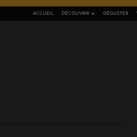
ACCUEIL
DÉCOUVRIR
DÉGUSTER
gestion de contenu de multimédia mutualisé. Il est hébergé par :