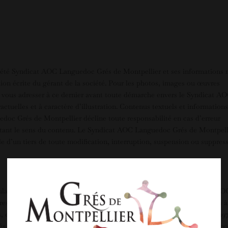
société Syndicat AOC Languedoc Grés de Montpellier et ses informations 
ation écrite du gérant de la société. Pour les photos, images ou œuvres
de vous adresser à ce dernier avant toute démarche envers le Syndicat A
tuelles et à caractère d’illustration. Contenus textuels et information
edoc Grés de Montpellier décline toute responsabilité en cas d’erreur
ectant le sens du contenu. Le Syndicat AOC Languedoc Grés de Montpell
e d’un tiers de toute modification, interruption, suspension ou suppres
ulaires de ce site sont destinées exclusivement à la société Syndicat AO
es sous conventions. En aucun cas ces dernières ne seront transmises à
etc). Conformément à la loi « informatique et libertés » du 6 janvier 19
cès et de rectification aux informations qui vous concernent, que vous p