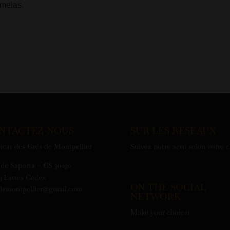
melas.
NTACTEZ-NOUS
SUR LES RÉSEAUX
icat des Grés de Montpellier
Suivez notre actu selon votre 
de Saporta – CS 30030
3 Lattes Cedex
ON THE SOCIAL
demontpellier@gmail.com
NETWORK
Make your choice: