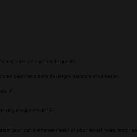
és avec une restauration de qualité,
d’oies
🪿
par les chiens de berger, parcours et adresses,
rée.
🎵
it de dégustation est de 5€.
x pour cet événement festif et pour lequel notre terroir se