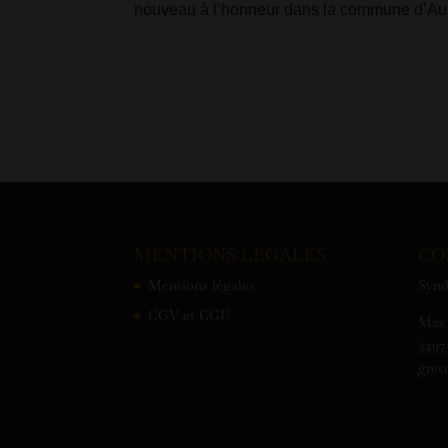
nouveau à l’honneur dans la commune d’Au
MENTIONS LÉGALES
CO
Mentions légales
Synd
CGV et CGU
Mas 
3497
gres