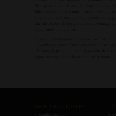
Montpellier » a repris cette année avec pour cadre
Elle s’est déroulée le 8 mai sur un tracé d’un pit
ce type de manifestation, 6 étapes gourmandes ry
une mise en bouche jusqu’au dessert. A chaque hal
vigneronnes ou vignerons.
Chargé d’accompagner une cuisine inventive et des
ensemble une nature fruitée charmeuse et surtout u
! Dès lors, le juste équilibre et l’amabilité de ce
impressions que m’ont laissé ceux que je mentionn
MENTIONS LÉGALES
CO
Mentions légales
Synd