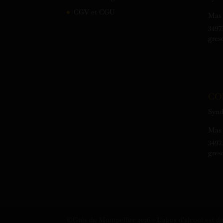
CGV et CGU
Mas 
3497
gres
CO
Synd
Mas 
3497
gres
©Grés de Montpellier
2026
- L'abus d'alcool est 