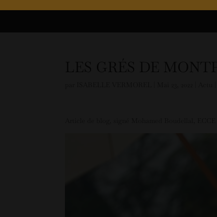
LES GRÉS DE MONTP
par
ISABELLE VERMOREL
|
Mai 23, 2022
|
Actu
Article de blog, signé Mohamed Boudellal, ECC