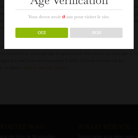
Age Verification
 les rives du Lez, une fleuve côtier traversant la commune de Montpellie
toresque insoupçonnable dans un contexte péri-urbain. Suivant le princip
Vous devez avoir
18
ans pour visiter le site.
thmaient son parcours, chacune correspondant à la partie d’un menu, d
te, des vins sont servis très souvent par leurs auteurs eux-mêmes,
OUI
NON
 produits de qualité, les Grés mis en dégustation ont révélé dans leur
n caractère si accompli que la question de leur statut ne vient pas à l’e
s rouges les rend bien accommodant à table. Ce sont en tout cas les
e ci-après ».
Lire la suite de l’article
NTACTEZ-NOUS
SUR LES RÉSEAUX
icat des Grés de Montpellier
Suivez notre actu selon votre 