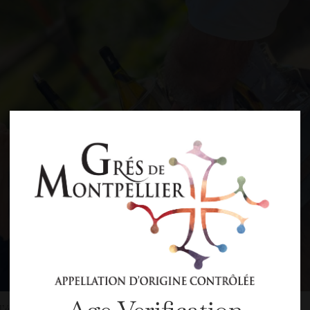
 l’épidémie de la Covid-19, la « balade gastronomique aux Grés de