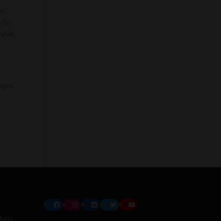
r.
e de
epuis
sprit
Facebook
Instagram
LinkedIn
Twitter
YouTube
choix