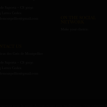
de Saporta – CS 30030
3 Lattes Cedex
ON THE SOCIAL
demontpellier@gmail.com
NETWORK
Make your choice:
NTACT US
icat des Grés de Montpellier
de Saporta – CS 30030
3 Lattes Cedex
demontpellier@gmail.com
dangereux pour la santé. A consommer avec modération. - Une création
S