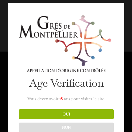
La 28e édition du concours des Sélections Mondiales des
Vins Canada a eu lieu du 07 au 10 octobre 2021. C’est l’un
des concours internationaux de vins les plus réputés au
monde et le plus important en Amérique du Nord. Deux
vins de l’AOP Languedoc...
MENTIONS LÉGALES
Mentions légales
Age Verification
CGV et CGU
Vous devez avoir
18
ans pour visiter le site.
CONTACTEZ-NOUS
Syndicat des Grés de Montpellier
OUI
Mas de Saporta – CS 30030
NON
34973 Lattes Cedex gresdemontpellier@gmail.com