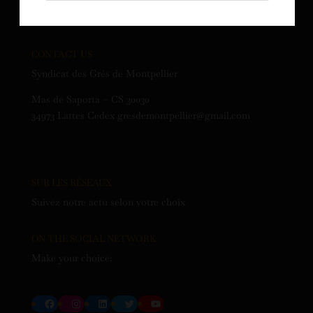
CONTACT US
Syndicat des Grés de Montpellier
Mas de Saporta – CS 30030
34973 Lattes Cedex gresdemontpellier@gmail.com
SUR LES RÉSEAUX
Suivez notre actu selon votre choix
ON THE SOCIAL NETWORK
Make your choice:
Facebook
Instagram
LinkedIn
Twitter
YouTube