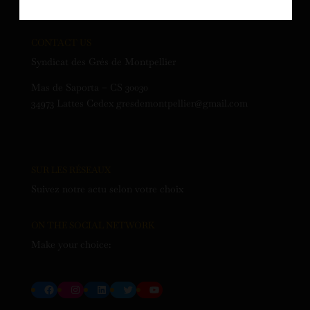
CONTACT US
Syndicat des Grés de Montpellier
Mas de Saporta – CS 30030
34973 Lattes Cedex gresdemontpellier@gmail.com
SUR LES RÉSEAUX
Suivez notre actu selon votre choix
ON THE SOCIAL NETWORK
Make your choice:
Facebook
Instagram
LinkedIn
Twitter
YouTube