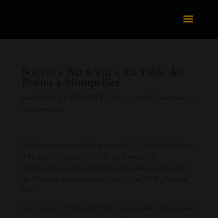
Soirées « Bar à Vin », La Table des
Poètes à Montpellier
par
ISABELLE VERMOREL
|
Sep 19, 2022
|
évènement
|
0
commentaires
Rejoignez-nous un jeudi par mois à La Table des Poètes
à Montpellier pour découvrir un domaine de
l’appellation et déguster de bons flacons accompagnés
de délicieux tapas concoctés par le chef d’Oc, Thomas
Réa.
C’est au tour du Mas du Novi de vous présenter ses vins