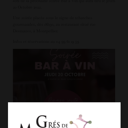
lors de la prochaine soirée Bar à Vin qui aura lieu le jeudi
20 Octobre 2022.
Une soirée placée sous le signe de tchatches
gourmandes, dès 18h30, au restaurant situé rue
Desmazes, à Montpellier.
Infos et réservations au 04 99 61 19 59