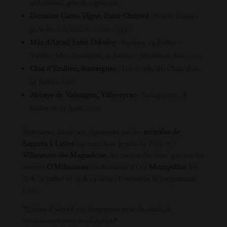
@domaine_puech_vigneron
Domaine Cante Vigne, Saint-Christol
: Soirée Latino,
31 Août.
@domaine_cante_vigne
Mas d’Arcaÿ, Saint Drézéry
: Soirées, 24 Juillet –
Timber Men Stompers, 31 Juillet – Monsieur Sax.
Lien
Chai d’Émilien, Sussargues
: Les Jeudis du Chai, 18 et
25 Juillet.
Lien
Abbaye de Valmagne, Villeveyrac
: Guinguette, 18
Juillet et 22 Août.
Lien
Retrouvez aussi nos vignerons sur les
estivales de
Saporta à Lattes
les mardis et jeudis de l’été et à
Villeneuve-lès-Maguelone,
les mercredis ainsi que sur les
soirées
O’Millésimes
au domaine d’O à
Montpellier
les
19 & 20 juillet et 23 & 24 août : Consultez le programme
Lien
*L’abus d’alcool est dangereux pour la santé, à
consommer avec modération*