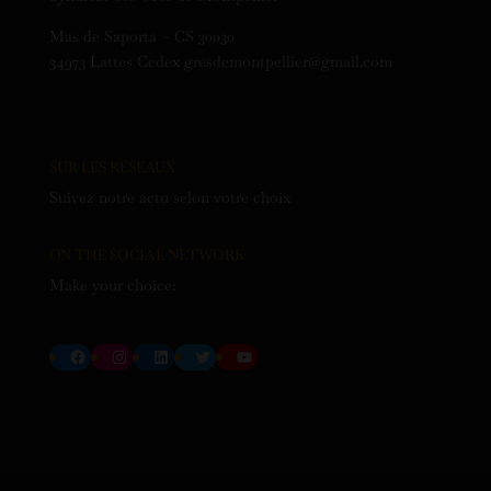
Mas de Saporta – CS 30030
34973 Lattes Cedex gresdemontpellier@gmail.com
SUR LES RÉSEAUX
Suivez notre actu selon votre choix
ON THE SOCIAL NETWORK
Make your choice:
Facebook
Instagram
LinkedIn
Twitter
YouTube