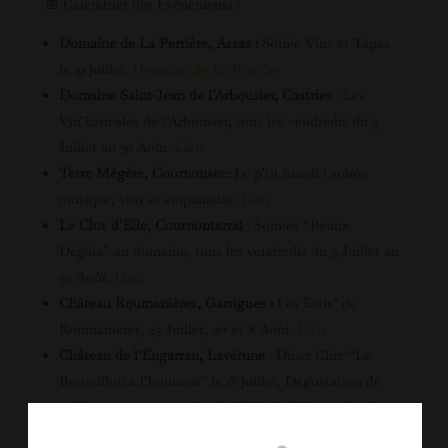
📅 Calendrier des Événements :
Domaine de La Perrière, Assas :
Soirée Vins et Tapas
le 19 juillet.
Domaine de La Perrière
Domaine Saint-Jean de l’Arbousier, Castries
: Les
Vin’Estivales de l’Arbousier, tous les vendredis du 5
Juillet au 30 Août.
Lien
Terre Mégère, Cournonsec:
Le p’tit mardi ! soirée
musique, vins et empanadas.
Lien
Le Clos d’Elle, Cournonterral
: Soirées “Beaux
Dégâts” au domaine, tous les vendredis du 5 Juillet au
30 Août.
Lien
Château Roumanières, Garrigues :
Les Estiv’ de
Roumanières, 25 Juillet, 1er et 8 Août.
Lien
Château de l’Engarran, Lavérune
: Dîner Chic “Le
Roussillon à l’honneur” le 18 juillet, Dégustation de
millésimes anciens spéciale “Grés de Montpellier” 19-
20 juillet et Les Folies du Jeudi, le 29 Août.
Lien