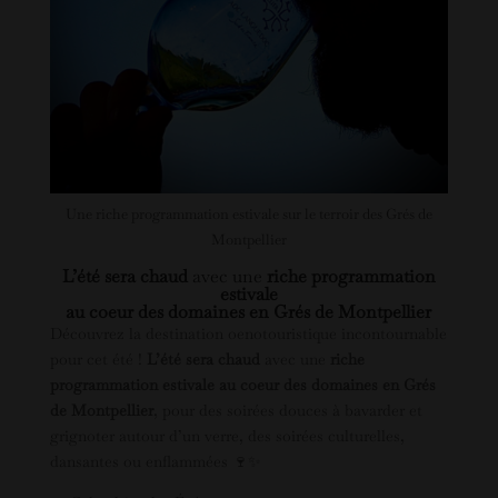
Une riche programmation estivale sur le terroir des Grés de
Montpellier
L’été sera chaud
avec une
riche programmation
estivale
au coeur des domaines en Grés de Montpellier
Découvrez la destination oenotouristique incontournable
pour cet été !
L’été sera chaud
avec une
riche
programmation estivale au coeur des domaines en Grés
de Montpellier
, pour des soirées douces à bavarder et
grignoter autour d’un verre, des soirées culturelles,
dansantes ou enflammées 🍷✨