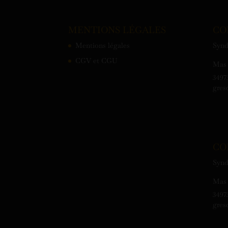
MENTIONS LÉGALES
CO
Mentions légales
Synd
CGV et CGU
Mas 
3497
gres
CO
Synd
Mas 
3497
gres