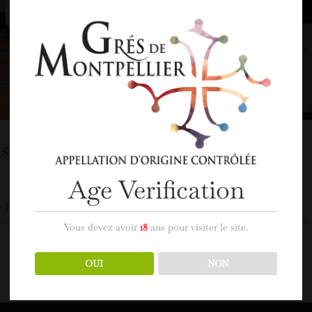
 ses 10 cuvées ambassadrices 2022
Age Verification
r, porte drapeaux pour l’année 2022 Comme chaque année, la Grande
s fort pour l’appellation. Elle réunit un jury de professionnels du vin
Vous devez avoir
18
ans pour visiter le site.
OUI
NON