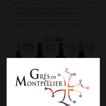
Matinée vendanges, casse-croûte vigneron, dégustations
de vins et déjeuner au Domaine du Grand Puy … c’est le
programme annoncé pour les « Vendanges solidaires » de
ce samedi 03 septembre 2022 dans les vignes de
Montpellier avec Les Compagnons de Maguelone...
Palmarès Challenge Millésime Bio 2022: 4 cuvées
Grés de Montpellier médaillées