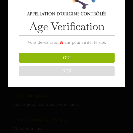
Mas de Saporta – CS 30030
34973 Lattes Cedex gresdemontpellier@gmail.com
Age Verification
CONTACT US
Vous devez avoir
18
ans pour visiter le site.
Syndicat des Grés de Montpellier
OUI
Mas de Saporta – CS 30030
34973 Lattes Cedex gresdemontpellier@gmail.com
NON
SUR LES RÉSEAUX
Suivez notre actu selon votre choix
ON THE SOCIAL NETWORK
Make your choice: