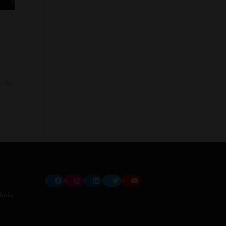
e du
Facebook
Instagram
LinkedIn
Twitter
YouTube
choix