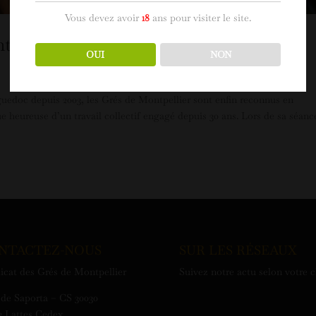
Vous devez avoir
18
ans pour visiter le site.
nt à l’AOC
OUI
NON
edoc depuis 2003, les Grés de Montpellier sont enfin reconnus en
e heureuse d’un travail collectif engagé depuis 30 ans. Lors de sa séanc
NTACTEZ-NOUS
SUR LES RÉSEAUX
icat des Grés de Montpellier
Suivez notre actu selon votre 
de Saporta – CS 30030
3 Lattes Cedex