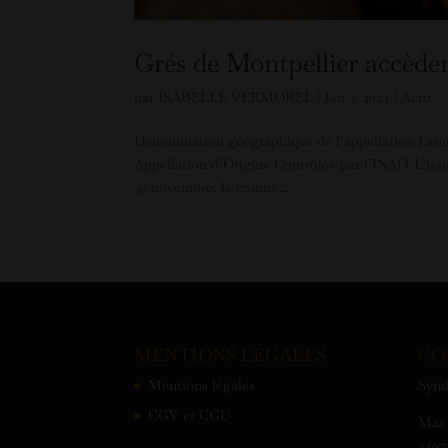
Grés de Montpellier accède
par
ISABELLE VERMOREL
|
Jan 3, 2024
|
Actu
Dénomination géographique de l’appellation Langu
Appellation d’Origine Contrôlée par l’INAO. L’issu
30 novembre, le comité...
MENTIONS LÉGALES
CO
Mentions légales
Synd
CGV et CGU
Mas 
3497