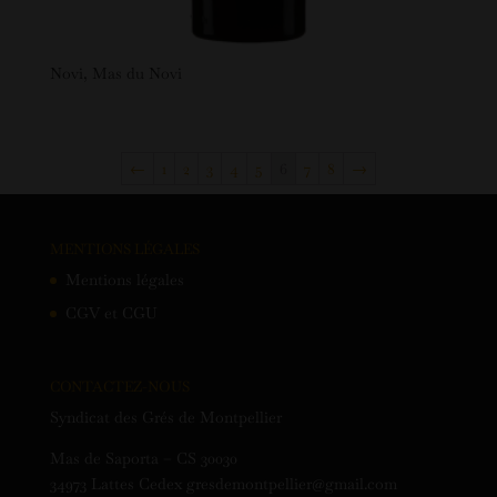
Novi, Mas du Novi
←
1
2
3
4
5
6
7
8
→
MENTIONS LÉGALES
Mentions légales
CGV et CGU
CONTACTEZ-NOUS
Syndicat des Grés de Montpellier
Mas de Saporta – CS 30030
34973 Lattes Cedex gresdemontpellier@gmail.com