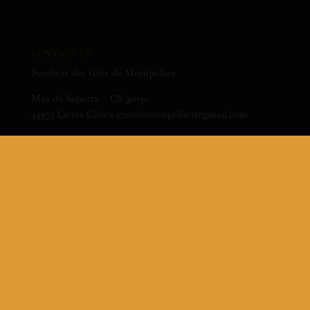
CONTACT US
Syndicat des Grés de Montpellier
Mas de Saporta – CS 30030
34973 Lattes Cedex gresdemontpellier@gmail.com
SUR LES RÉSEAUX
Suivez notre actu selon votre choix
ON THE SOCIAL NETWORK
Make your choice:
Facebook
Instagram
LinkedIn
Twitter
YouTube