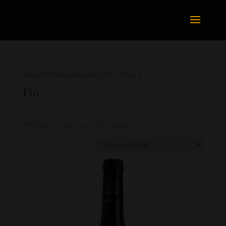
Accueil
/
Produits identifiés “Fin”
/ Page 6
Fin
Affichage de 46–54 sur 65 résultats