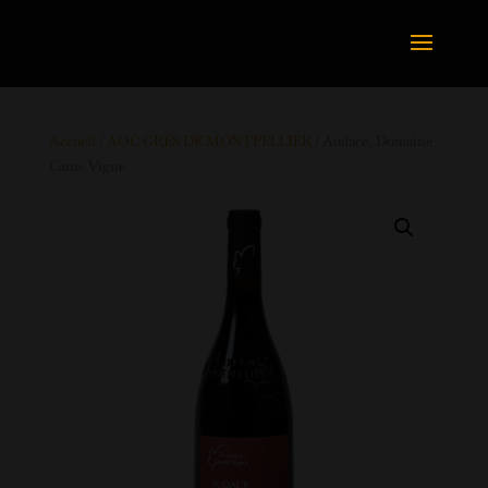
Accueil
/
AOC GRÉS DE MONTPELLIER
/ Audace, Domaine
Cante Vigne