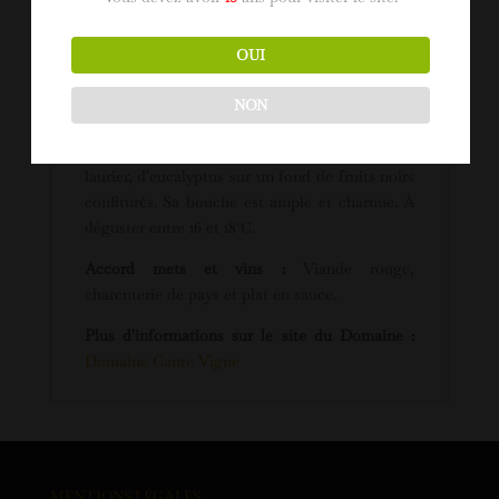
Sol :
Argilo calcaires, sur galets roulés
OUI
Dégustation :
Sa robe sombre, voire noire
annonce la couleur.
Audace
est un vin
NON
complexe, riche et concentré. Son nez est
dominé par des notes d'olive, de
laurier, d'eucalyptus sur un fond de fruits noirs
confiturés. Sa bouche est ample et charnue.
À
déguster entre 16 et 18°C.
Accord mets et vins :
Viande rouge,
charcuterie de pays et plat en sauce.
Plus d'informations sur le site du Domaine :
Domaine Cante Vigne
MENTIONS LÉGALES