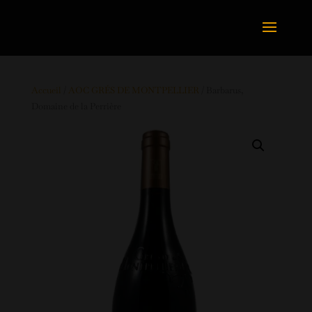
Accueil
/
AOC GRÉS DE MONTPELLIER
/ Barbarus,
Domaine de la Perrière