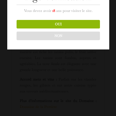
Sol :
Éboulis calcaire
Vous devez avoir
18
ans pour visiter le site.
Dégustation :
Ce vin arrive à maturité dans sa
3ème année vin de caractère puissant et long
OUI
en bouche rouge. Sa jolie robe pourpre, son
nez à la fois riche et intense au nez boisé
NON
toasté grillé sur fond de fruit mûr. En bouche,
l’attaque est charnue, dense et ample. La
matière est riche les tanins polis, le fruit arrive
ensuite. Les tanins sont fondus, soyeux et
agréables. La note finale est élégante avec une
grande longueur et une belle puissance.
Accord mets et vins :
Parfait sur les viandes
rouges, les gibiers et sur notre cuisine typée
aux saveurs méditerranéennes.
Plus d'informations sur le site du Domaine :
Domaine de la Perrière