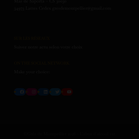
Mas de Saporta – CS 30030
34973 Lattes Cedex gresdemontpellier@gmail.com
SUR LES RÉSEAUX
Suivez notre actu selon votre choix
ON THE SOCIAL NETWORK
Make your choice:
Facebook
Instagram
LinkedIn
Twitter
YouTube
©Grés de Montpellier
2026
- L'abus d'alcool est