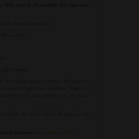
ue, AOC Grés de Montpellier, Les VIgnerons
du Pic, Saint-Gély-du-Fesc
 Montpellier
he
argilo-calcaire
st de couleur grenat soutenu. Son nez est
es notes de griotte et de violette. Quant à la
notes de petits fruits rouges avec une finale
lanquette de veau, tartare de légumes au
e site du Domaine :
Les vignerons du Pic