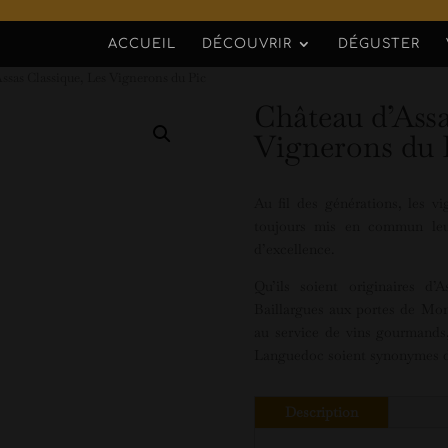
ACCUEIL
DÉCOUVRIR
DÉGUSTER
ssas Classique, Les Vignerons du Pic
Château d’Assa
Vignerons du 
Au fil des générations, les 
toujours mis en commun leur
d’excellence.
Qu’ils soient originaires d’
Baillargues aux portes de Mont
au service de vins gourmands, 
Languedoc soient synonymes de 
Description