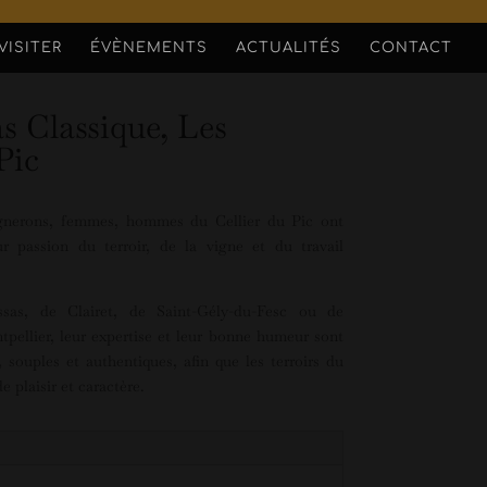
VISITER
ÉVÈNEMENTS
ACTUALITÉS
CONTACT
s Classique, Les
Pic
vignerons, femmes, hommes du Cellier du Pic ont
 passion du terroir, de la vigne et du travail
Assas, de Clairet, de Saint-Gély-du-Fesc ou de
pellier, leur expertise et leur bonne humeur sont
souples et authentiques, afin que les terroirs du
plaisir et caractère.