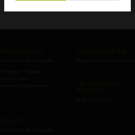
NTACTEZ-NOUS
SUR LES RÉSEAUX
icat des Grés de Montpellier
Suivez notre actu selon votre 
de Saporta – CS 30030
3 Lattes Cedex
ON THE SOCIAL
demontpellier@gmail.com
NETWORK
Make your choice:
NTACT US
icat des Grés de Montpellier