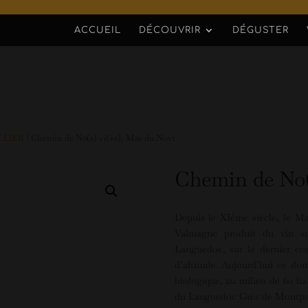
ACCUEIL
DÉCOUVRIR
DÉGUSTER
LLIER
/ Chemin de No(s) vi(es), Mas du Novi
Chemin de No(s
Depuis le XIème siècle, le M
Valmagne produit du vin su
Languedoc, sur le dernier con
d’altitude. Aujourd’hui ce do
biologique, au milieu de 60 ha 
du Languedoc Grès de Montpell