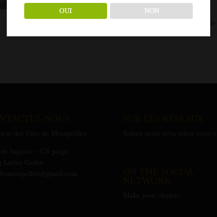
secs, osso bucco,...
OUI
NON
Plus d'informations sur le
NTACTEZ-NOUS
SUR LES RÉSEAUX
icat des Grés de Montpellier
Suivez notre actu selon votre 
de Saporta – CS 30030
3 Lattes Cedex
ON THE SOCIAL
demontpellier@gmail.com
NETWORK
Make your choice: