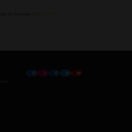
 site du Domaine :
Mas du Novi
Facebook
Instagram
LinkedIn
Twitter
YouTube
choix