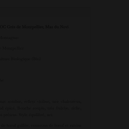
AOC Grés de Montpellier, Mas du Novi
Montagnac
 Montpellier
lture Biologique (Bio)
he
t sombre, reflets violine, nez chaleureux,
nd épicé. Bouche souple, très fraîche, riche,
t présent. Style équilibré, net.
de
bœuf
grillée, couscous de bœuf et raisins