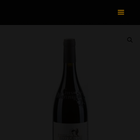
Accueil
/
AOC GRÉS DE MONTPELLIER
/ Clapas, Domaine Terre Mégère