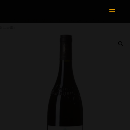
Accueil
/
AOC GRÉS DE MONTPELLIER
/ Grande Cuvée, Château Haut-
Blanville