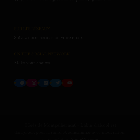
SUR LES RÉSEAUX
Suivez notre actu selon votre choix
ON THE SOCIAL NETWORK
Make your choice:
Facebook
Instagram
LinkedIn
Twitter
YouTube
©Grés de Montpellier
2026
- L'abus d'alcool est
dangereux pour la santé. A consommer avec modération.
- Une création
ShowVin.com