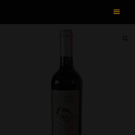
Accueil
/
AOC GRÉS DE MONTPELLIER
/ Murs Murets, Clos d’Isidore