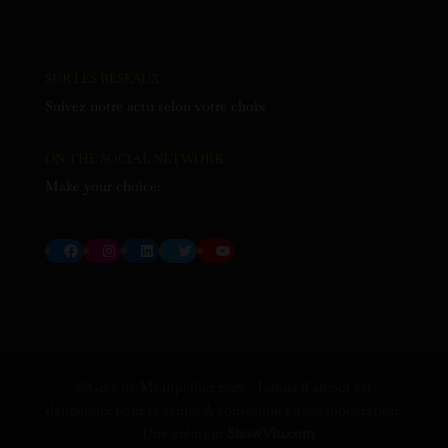
SUR LES RÉSEAUX
Suivez notre actu selon votre choix
ON THE SOCIAL NETWORK
Make your choice:
Facebook
Instagram
LinkedIn
Twitter
YouTube
©Grés de Montpellier
2026
- L'abus d'alcool est
dangereux pour la santé. A consommer avec modération.
- Une création
ShowVin.com