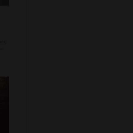
ues,
âce