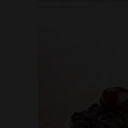
Sébastien Galtier, l’ex-troisième ligne du MHR (
crampons contre la vigne à...