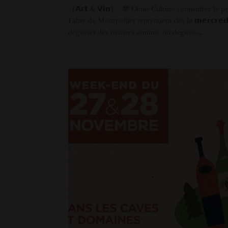
［𝗔𝗿𝘁 & 𝗩𝗶𝗻］- 🤓 Oeno-Culture : consultez le 
Fabre de Montpellier reprennent dès le 𝗺𝗲𝗿𝗰𝗿𝗲𝗱
déguster des oeuvres comme on déguste...