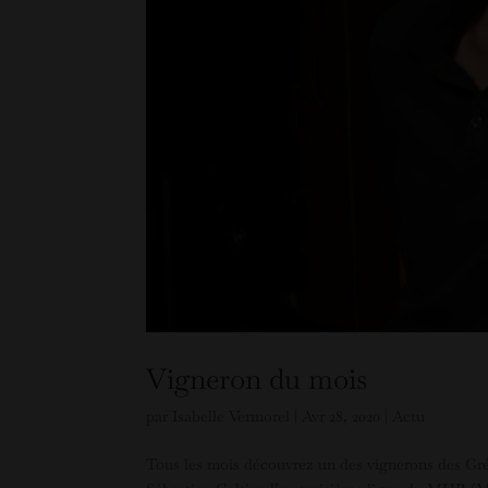
Vigneron du mois
par
Isabelle Vermorel
|
Avr 28, 2020
|
Actu
Tous les mois découvrez un des vignerons des Gré