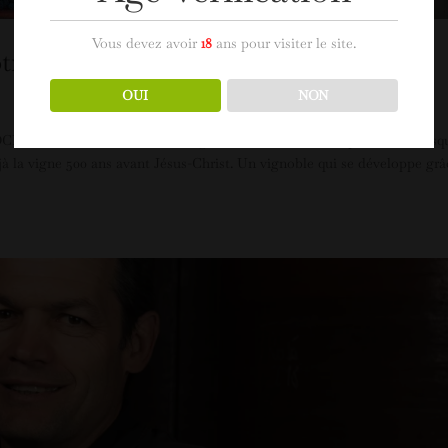
Vous devez avoir
18
ans pour visiter le site.
tre ville, une âme, Nos vins
OUI
NON
st l’histoire d’un vignoble, une terre sur laquelle les étrusq
éjà la vigne 500 ans avant Jésus-Christ. Un vignoble qui se développe gr