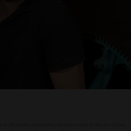
s de Montpellier. Aujourd’hui, Sébastien Galtier du Mas des Colibris