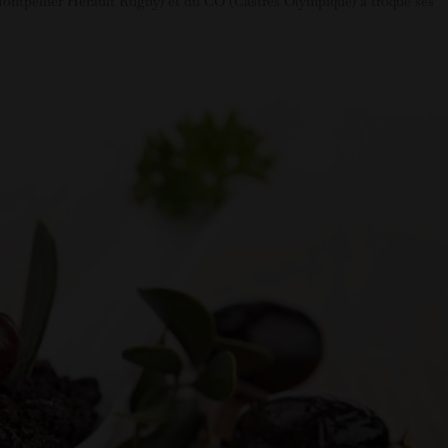
Montpellier Hérault Rugby) et du CO (Castres Olympique) a troqué ses