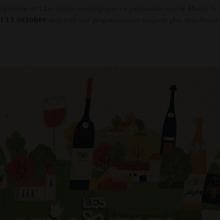
programme 📜 ! Les visites oenologiques en partenariat avec le Musée de
𝗶 𝟭𝟭 𝗼𝗰𝘁𝗼𝗯𝗿𝗲 2023 avec une programmation toujours plus riche.Venez