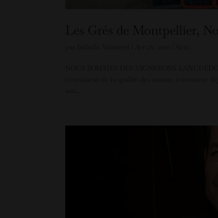
Les Grés de Montpellier, No
par
Isabelle Vermorel
|
Avr 28, 2020
|
Actu
NOUS SOMMES DES VIGNERONS LANGUEDOCIENS… C’e
convaincus de la qualité des raisins, cultivaient d
aux...