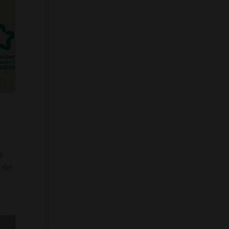
28
 des