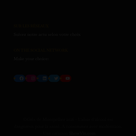
SUR LES RÉSEAUX
Suivez notre actu selon votre choix
ON THE SOCIAL NETWORK
Make your choice:
Facebook
Instagram
LinkedIn
Twitter
YouTube
©Grés de Montpellier
2026
- L'abus d'alcool est
dangereux pour la santé. A consommer avec modération.
- Une création
ShowVin.com