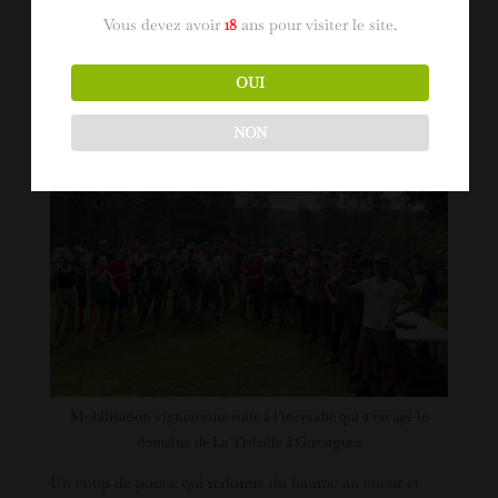
Un bel élan de solidarité qui a fortement touché Olivier
Vous devez avoir
18
ans pour visiter le site.
Durand, propriétaire vigneron du domaine de la Triballe
et Président des Grés de Montpellier qui tient à
remercier chaleureusement, tous les vignerons et
OUI
collaborateurs qui se sont mobilisés pour lui venir en
aide.
NON
Mobilisation vigneronne suite à l’incendie qui a ravagé le
domaine de La Triballe à Guzargues
Un coup de pouce qui redonne du baume au coeur et