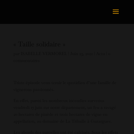
« Taille solidaire »
par
ISABELLE VERMOREL
|
Juin 23, 2022
|
Actu
|
0
commentaires
Triste épisode venu ternir le quotidien d’une famille de
vignerons passionnés.
En effet, parmi les nombreux incendies survenus
vendredi 17 juin sur notre département, un feu a ravagé
20 hectares de pinède et trois hectares de vigne en
appellation, au domaine de La Triballe à Guzargues.
Les abords des parcelles ont été calcinés. Sous les effets