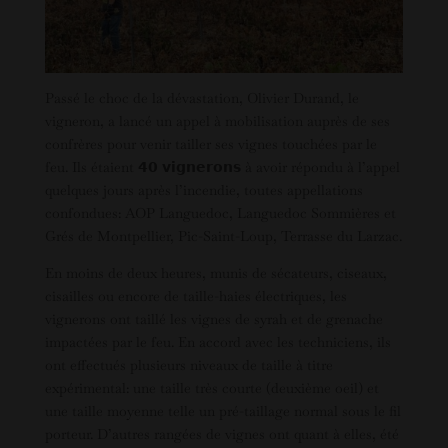
Passé le choc de la dévastation, Olivier Durand, le
vigneron, a lancé un appel à mobilisation auprès de ses
confrères pour venir tailler ses vignes touchées par le
feu. Ils étaient 𝟰𝟬 𝘃𝗶𝗴𝗻𝗲𝗿𝗼𝗻𝘀 à avoir répondu à l’appel
quelques jours après l’incendie, toutes appellations
confondues: AOP Languedoc, Languedoc Sommières et
Grés de Montpellier, Pic-Saint-Loup, Terrasse du Larzac.
En moins de deux heures, munis de sécateurs, ciseaux,
cisailles ou encore de taille-haies électriques, les
vignerons ont taillé les vignes de syrah et de grenache
impactées par le feu. En accord avec les techniciens, ils
ont effectués plusieurs niveaux de taille à titre
expérimental: une taille très courte (deuxième oeil) et
une taille moyenne telle un pré-taillage normal sous le fil
porteur. D’autres rangées de vignes ont quant à elles, été