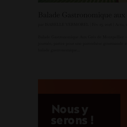
Balade Gastronomique aux 
par
ISABELLE VERMOREL
|
Fév 27, 2026
|
Actu
,
Balade Gastronomique Aux Grés de Montpellier – É
journée, partez pour une parenthèse gourmande au 
balade gastronomique...