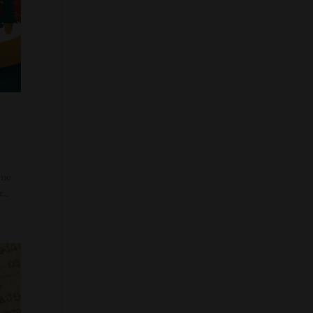
une
..