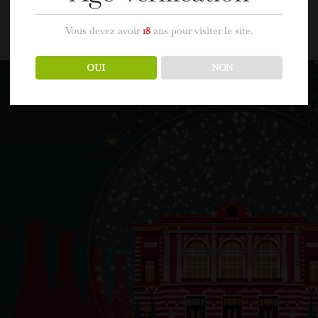
Vous devez avoir
18
ans pour visiter le site.
OUI
NON