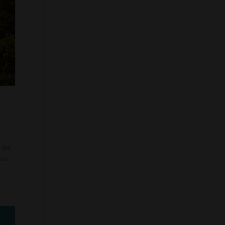
 qui
me :