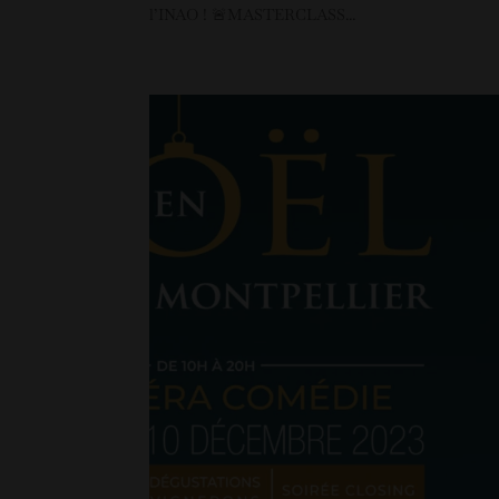
l’INAO ! 🚨MASTERCLASS...