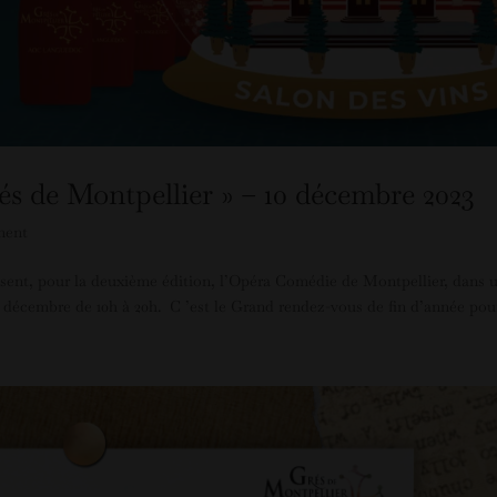
és de Montpellier » – 10 décembre 2023
ment
ssent, pour la deuxième édition, l’Opéra Comédie de Montpellier, dans 
 décembre de 10h à 20h. C ’est le Grand rendez-vous de fin d’année pour.