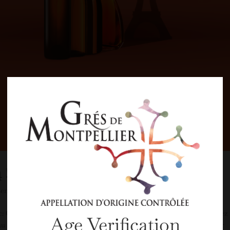
 !
ent
Grés de Montpellier ? Venez nous rencontrer 📍𝗛𝗮𝗹𝗹 𝟰 Et découvrez 
Age Verification
yau des AOC Languedoc, nouvelle appellation toute juste reconnue par