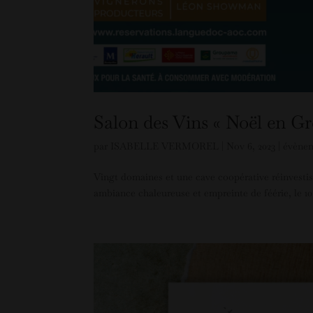
Salon des Vins « Noël en Gr
par
ISABELLE VERMOREL
|
Nov 6, 2023
|
évène
Vingt domaines et une cave coopérative réinvesti
ambiance chaleureuse et empreinte de féérie, le 10